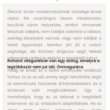
Életünk során mindannyiunknak szüksége lenne
olykor life coachingra, hiszen mindannyian
kerülünk olyan helyzetbe, amikor nincsenek
letisztult céljaink, nem találjuk valamire a választ,
esetleg kételyeink vannak, vagy nem találjuk a
belső egyensúlyt. Ilyenkor jön jól a coach
segítsége, aki közösen dolgozva segít Neked
válaszokat találni és kijelölni a megfelelő irányt.
Rohanó világunkban van egy dolog, amelyre a
legtöbbször nem jut idő. Önmagunkra.
Pedig az énidő és a belső elmélyülés rendkívül
fontos. Ez az az idő, amely segít feltöltődni, segít
az események, helyzetek értelmezésében, és a
stresszel való megküzdésben. Úgy is
mondhatjuk, hogy ez az időszak a megfelelő
önismeret és az önbizalom alapfeltétele. Ha ez