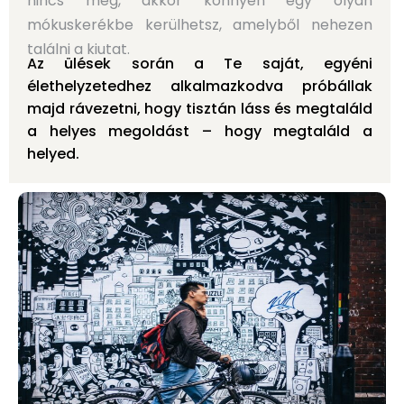
nincs meg, akkor könnyen egy olyan
mókuskerékbe kerülhetsz, amelyből nehezen
találni a kiutat.
Az ülések során a Te saját, egyéni
élethelyzetedhez alkalmazkodva próbállak
majd rávezetni, hogy tisztán láss és megtaláld
a helyes megoldást – hogy megtaláld a
helyed.