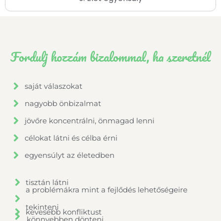
Fordulj hozzám bizalommal, ha szeretnél
saját válaszokat
nagyobb önbizalmat
jövőre koncentrálni, önmagad lenni
célokat látni és célba érni
egyensúlyt az életedben
tisztán látni
a problémákra mint a fejlődés lehetőségeire
tekinteni
kevesebb konfliktust
könnyebben dönteni