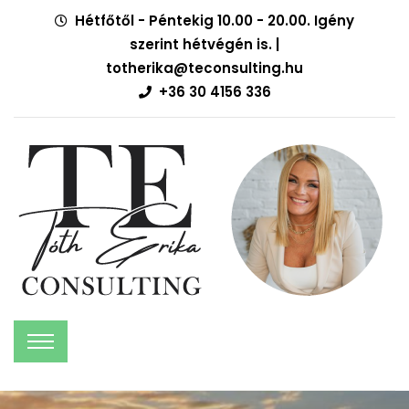
Hétfőtől - Péntekig 10.00 - 20.00. Igény
szerint hétvégén is. |
totherika@teconsulting.hu
+36 30 4156 336