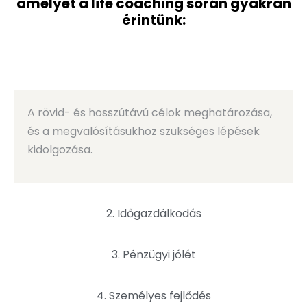
amelyet a life coaching során gyakran
érintünk:
1. Célkitűzés
A rövid- és hosszútávú célok meghatározása,
és a megvalósításukhoz szükséges lépések
kidolgozása.
2. Időgazdálkodás
3. Pénzügyi jólét
4. Személyes fejlődés