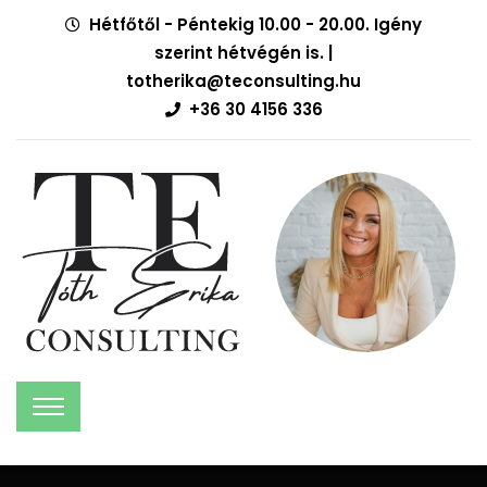
Hétfőtől - Péntekig 10.00 - 20.00. Igény
szerint hétvégén is. |
totherika@teconsulting.hu
+36 30 4156 336