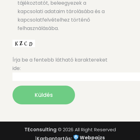
tájékoztatót, beleegyezek a
kapcsolati adataim tárolásába és a
kapcsolatfelvételhez történő
felhasználásába.
Írja be a fentebb látható karaktereket
ide:
TEconsulting
© 2026 All Right Reserved
Webpajzs
|
Karbantartás: