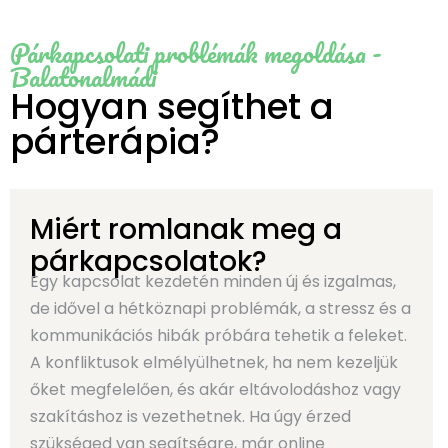
Párkapcsolati problémák megoldása -
Balatonalmádi
Hogyan segíthet a
párterápia?
Miért romlanak meg a
párkapcsolatok?
Egy kapcsolat kezdetén minden új és izgalmas,
de idővel a hétköznapi problémák, a stressz és a
kommunikációs hibák próbára tehetik a feleket.
A konfliktusok elmélyülhetnek, ha nem kezeljük
őket megfelelően, és akár eltávolodáshoz vagy
szakításhoz is vezethetnek. Ha úgy érzed
szükséged van segítségre, már online