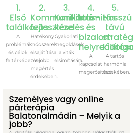
1.
2.
3.
4.
5.
Első
Kommunikáció
Konfliktus-
Intimitás
Hosszú
találkozás
fejlesztése
kezelés
és
távú
bizalom
stratég
A
Hatékony
Gyakorlati
helyreállítás
kidolg
problémák
módszerek
megoldások
és célok
elsajátítása
a viták
A
A tartós
feltérképezése.
a jobb
elsimítására.
kapcsolat
harmónia
megértés
megerősítése.
érdekében.
érdekében.
Személyes vagy online
párterápia
Balatonalmádin – Melyik a
jobb?
A digitális világban egyre többen választják az