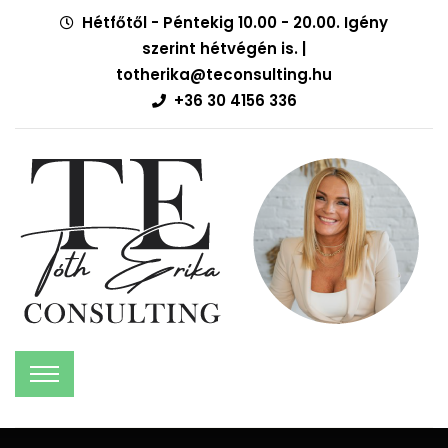
Hétfőtől - Péntekig 10.00 - 20.00. Igény
szerint hétvégén is. |
totherika@teconsulting.hu
+36 30 4156 336