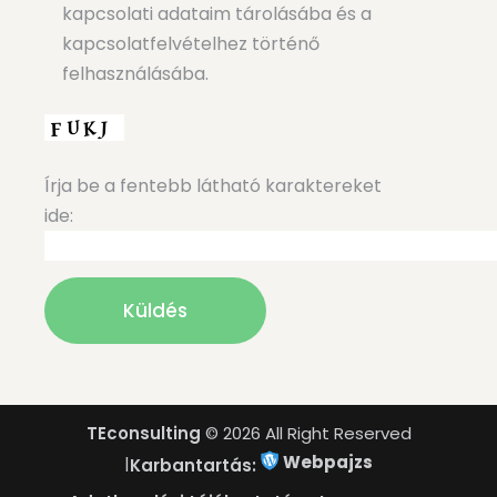
kapcsolati adataim tárolásába és a
kapcsolatfelvételhez történő
felhasználásába.
Írja be a fentebb látható karaktereket
ide:
TEconsulting
© 2026 All Right Reserved
Webpajzs
|
Karbantartás: