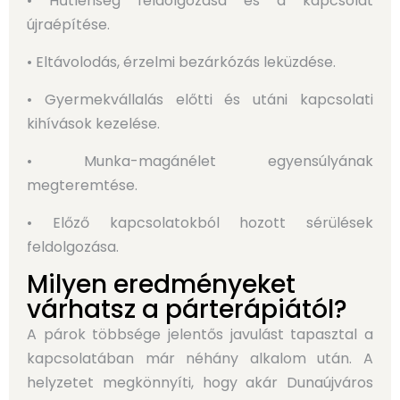
• Hűtlenség feldolgozása és a kapcsolat
újraépítése.
• Eltávolodás, érzelmi bezárkózás leküzdése.
• Gyermekvállalás előtti és utáni kapcsolati
kihívások kezelése.
• Munka-magánélet egyensúlyának
megteremtése.
• Előző kapcsolatokból hozott sérülések
feldolgozása.
Milyen eredményeket
várhatsz a párterápiától?
A párok többsége jelentős javulást tapasztal a
kapcsolatában már néhány alkalom után. A
helyzetet megkönnyíti, hogy akár Dunaújváros