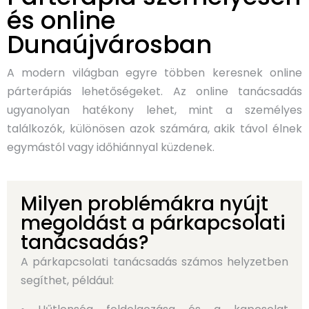
és online
Dunaújvárosban
A modern világban egyre többen keresnek online
párterápiás lehetőségeket. Az online tanácsadás
ugyanolyan hatékony lehet, mint a személyes
találkozók, különösen azok számára, akik távol élnek
egymástól vagy időhiánnyal küzdenek.
Milyen problémákra nyújt
megoldást a párkapcsolati
tanácsadás?
A párkapcsolati tanácsadás számos helyzetben
segíthet, például: