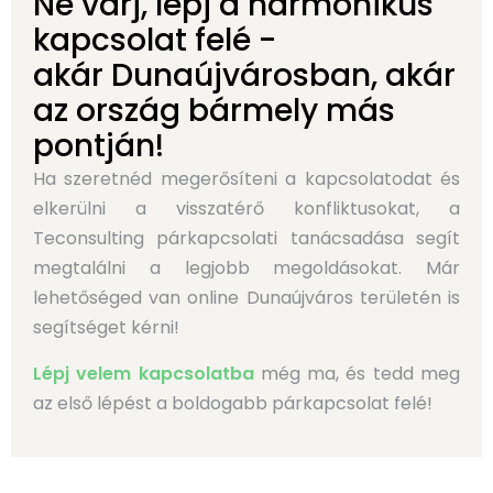
Ne várj, lépj a harmonikus
kapcsolat felé -
akár Dunaújvárosban, akár
az ország bármely más
pontján!
Ha szeretnéd megerősíteni a kapcsolatodat és
elkerülni a visszatérő konfliktusokat, a
Teconsulting párkapcsolati tanácsadása segít
megtalálni a legjobb megoldásokat. Már
lehetőséged van online Dunaújváros területén is
segítséget kérni!
Lépj velem kapcsolatba
még ma, és tedd meg
az első lépést a boldogabb párkapcsolat felé!