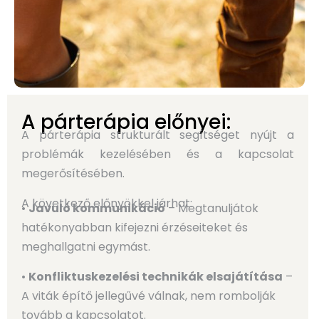
A párterápia előnyei:
A párterápia strukturált segítséget nyújt a
problémák kezelésében és a kapcsolat
megerősítésében.
A következő előnyökkel járhat:
•
Javuló kommunikáció
– Megtanuljátok
hatékonyabban kifejezni érzéseiteket és
meghallgatni egymást.
•
Konfliktuskezelési technikák elsajátítása
–
A viták építő jellegűvé válnak, nem rombolják
tovább a kapcsolatot.