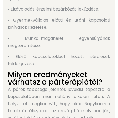
• Eltávolodás, érzelmi bezárkózás leküzdése.
• Gyermekvállalás előtti és utáni kapcsolati
kihívások kezelése.
• Munka-magánélet egyensúlyának
megteremtése.
• Előző kapcsolatokból hozott sérülések
feldolgozása.
Milyen eredményeket
várhatsz a párterápiától?
A párok többsége jelentős javulást tapasztal a
kapcsolatában már néhány alkalom után. A
helyzetet megkönnyíti, hogy akár Nagykanizsa
területén élsz, akár az ország bármely pontján,
segíthetek! Az eredmények közé tartozik: