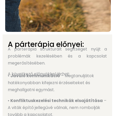
A párterápia előnyei:
A párterápia strukturált segítséget nyújt a
problémák kezelésében és a kapcsolat
megerősítésében.
A következő előnyökkel járhat:
•
Javuló kommunikáció
– Megtanuljátok
hatékonyabban kifejezni érzéseiteket és
meghallgatni egymást.
•
Konfliktuskezelési technikák elsajátítása
–
A viták építő jellegűvé válnak, nem rombolják
tovább a kapcsolatot.