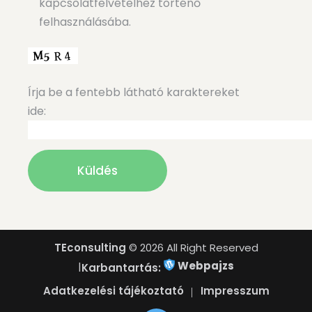
kapcsolatfelvételhez történő
felhasználásába.
Írja be a fentebb látható karaktereket
ide:
TEconsulting
© 2026 All Right Reserved
Webpajzs
|
Karbantartás:
Adatkezelési tájékoztató
Impresszum