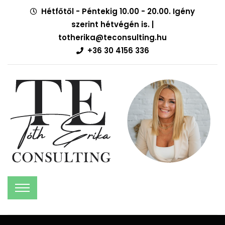
Hétfőtől - Péntekig 10.00 - 20.00. Igény
szerint hétvégén is. |
totherika@teconsulting.hu
+36 30 4156 336