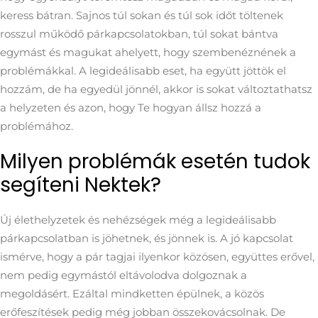
keress bátran. Sajnos túl sokan és túl sok időt töltenek
rosszul működő párkapcsolatokban, túl sokat bántva
egymást és magukat ahelyett, hogy szembenéznének a
problémákkal. A legideálisabb eset, ha együtt jöttök el
hozzám, de ha egyedül jönnél, akkor is sokat változtathatsz
a helyzeten és azon, hogy Te hogyan állsz hozzá a
problémához.
Milyen problémák esetén tudok
segíteni Nektek?
Új élethelyzetek és nehézségek még a legideálisabb
párkapcsolatban is jöhetnek, és jönnek is. A jó kapcsolat
ismérve, hogy a pár tagjai ilyenkor közösen, együttes erővel,
nem pedig egymástól eltávolodva dolgoznak a
megoldásért. Ezáltal mindketten épülnek, a közös
erőfeszítések pedig még jobban összekovácsolnak. De