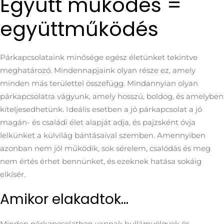
Együtt működés =
együttműködés
Párkapcsolataink minősége egész életünket tekintve
meghatározó. Mindennapjaink olyan része ez, amely
minden más területtel összefügg. Mindannyian olyan
párkapcsolatra vágyunk, amely hosszú, boldog, és amelyben
kiteljesedhetünk. Ideális esetben a jó párkapcsolat a jó
magán- és családi élet alapját adja, és pajzsként óvja
lelkünket a külvilág bántásaival szemben. Amennyiben
azonban nem jól működik, sok sérelem, csalódás és meg
nem értés érhet bennünket, és ezeknek hatása sokáig
elkísér.
Amikor elakadtok…
Minden párkapcsolatban vannak hullámvölgyek és