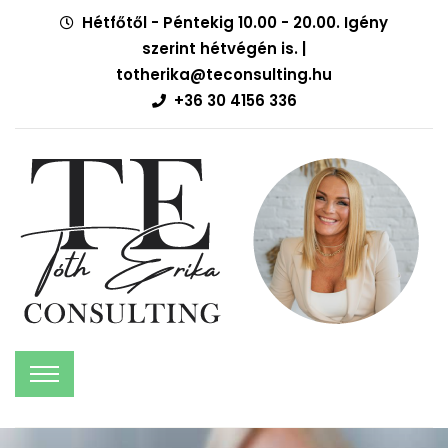
Hétfőtől - Péntekig 10.00 - 20.00. Igény
szerint hétvégén is. |
totherika@teconsulting.hu
+36 30 4156 336