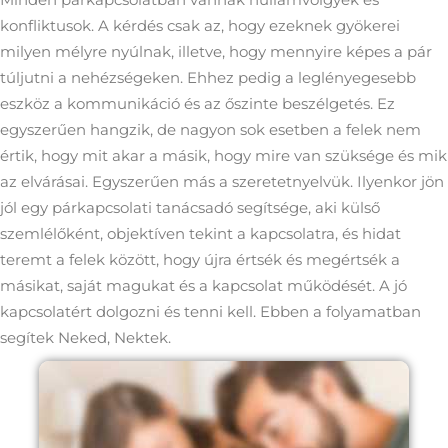
konfliktusok. A kérdés csak az, hogy ezeknek gyökerei
milyen mélyre nyúlnak, illetve, hogy mennyire képes a pár
túljutni a nehézségeken. Ehhez pedig a leglényegesebb
eszköz a kommunikáció és az őszinte beszélgetés. Ez
egyszerűen hangzik, de nagyon sok esetben a felek nem
értik, hogy mit akar a másik, hogy mire van szüksége és mik
az elvárásai. Egyszerűen más a szeretetnyelvük. Ilyenkor jön
jól egy párkapcsolati tanácsadó segítsége, aki külső
szemlélőként, objektíven tekint a kapcsolatra, és hidat
teremt a felek között, hogy újra értsék és megértsék a
másikat, saját magukat és a kapcsolat működését. A jó
kapcsolatért dolgozni és tenni kell. Ebben a folyamatban
segítek Neked, Nektek.