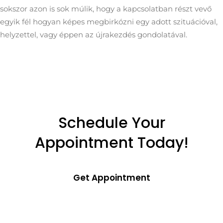
sokszor azon is sok múlik, hogy a kapcsolatban részt vevő
egyik fél hogyan képes megbirkózni egy adott szituációval,
helyzettel, vagy éppen az újrakezdés gondolatával.
Schedule Your
Appointment Today!
Get Appointment
Subscribe to Our Newsletter