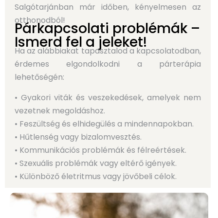
Salgótarjánban már időben, kényelmesen az
otthonodból!
Párkapcsolati problémák –
Ismerd fel a jeleket!
Ha az alábbiakat tapasztalod a kapcsolatodban,
érdemes elgondolkodni a párterápia
lehetőségén:
• Gyakori viták és veszekedések, amelyek nem
vezetnek megoldáshoz.
• Feszültség és elhidegülés a mindennapokban.
• Hűtlenség vagy bizalomvesztés.
• Kommunikációs problémák és félreértések.
• Szexuális problémák vagy eltérő igények.
• Különböző életritmus vagy jövőbeli célok.