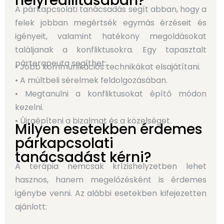
helyreállításában?
A párkapcsolati tanácsadás segít abban, hogy a
felek jobban megértsék egymás érzéseit és
igényeit, valamint hatékony megoldásokat
találjanak a konfliktusokra. Egy tapasztalt
párterapeuta segíthet:
• Jobb kommunikációs technikákat elsajátítani.
• A múltbeli sérelmek feldolgozásában.
• Megtanulni a konfliktusokat építő módon
kezelni.
• Újraépíteni a bizalmat és a közelséget.
Milyen esetekben érdemes
párkapcsolati
tanácsadást kérni?
A terápia nemcsak krízishelyzetben lehet
hasznos, hanem megelőzésként is érdemes
igénybe venni. Az alábbi esetekben kifejezetten
ajánlott: