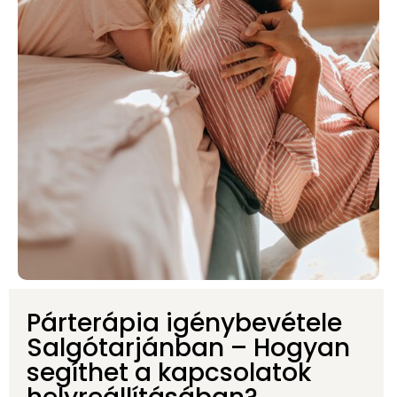
Párterápia igénybevétele
Salgótarjánban – Hogyan
segíthet a kapcsolatok