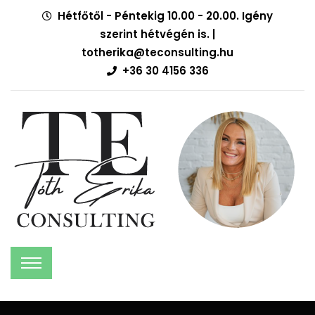
Hétfőtől - Péntekig 10.00 - 20.00. Igény
szerint hétvégén is. |
totherika@teconsulting.hu
+36 30 4156 336