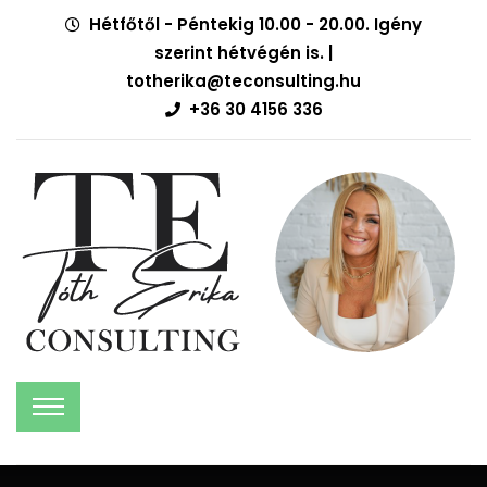
Hétfőtől - Péntekig 10.00 - 20.00. Igény
szerint hétvégén is. |
totherika@teconsulting.hu
+36 30 4156 336