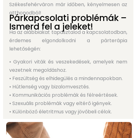
Székesfehérváron már időben, kényelmesen az
otthonodból!
Párkapcsolati problémák –
Ismerd fel a jeleket!
Ha az alábbiakat tapasztalod a kapcsolatodban,
érdemes elgondolkodni a párterápia
lehetőségén:
• Gyakori viták és veszekedések, amelyek nem
vezetnek megoldáshoz.
• Feszültség és elhidegülés a mindennapokban.
• Hűtlenség vagy bizalomvesztés.
• Kommunikációs problémák és félreértések.
• Szexuális problémák vagy eltérő igények.
• Különböző életritmus vagy jövőbeli célok.