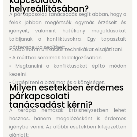
kapcsolatok
helyreállításában?
A párkapcsolati tanácsadás segít abban, hogy a
felek jobban megértsék egymás érzéseit és
igényeit, valamint hatékony megoldásokat
találjanak a konfliktusokra. Egy tapasztalt
párterapeuta segíthet:
• Jobb kommunikációs technikákat elsajátítani.
• A múltbeli sérelmek feldolgozásában.
• Megtanulni a konfliktusokat építő módon
kezelni.
• Újraépíteni a bizalmat és a közelséget.
Milyen esetekben érdemes
párkapcsolati
tanácsadást kérni?
A terápia nemcsak krízishelyzetben lehet
hasznos, hanem megelőzésként is érdemes
igénybe venni. Az alábbi esetekben kifejezetten
ajánlott: