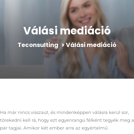
Válási mediáció
Teconsulting
>
Válási mediáció
Ha már nincs visszaút, és mindenképpen válásra kerül sor,
törekedni kell rá, hogy ezt egyenrangú félként tegyék meg a
pár tagjai. Amikor két ember arra az egyértelmű