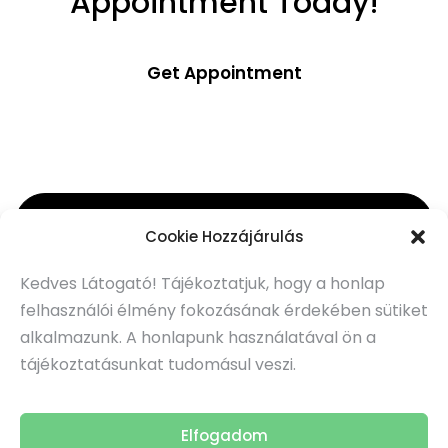
Appointment Today!
Get Appointment
Subscribe to Our Newsletter
Cookie Hozzájárulás
Kedves Látogató! Tájékoztatjuk, hogy a honlap
Subscribe
felhasználói élmény fokozásának érdekében sütiket
alkalmazunk. A honlapunk használatával ön a
tájékoztatásunkat tudomásul veszi.
TEconsulting
© 2026 All Right Reserved
Elfogadom
Webpajzs
|
Karbantartás: