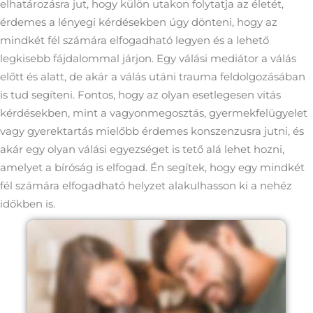
elhatározásra jut, hogy külön utakon folytatja az életét,
érdemes a lényegi kérdésekben úgy dönteni, hogy az
mindkét fél számára elfogadható legyen és a lehető
legkisebb fájdalommal járjon. Egy válási mediátor a válás
előtt és alatt, de akár a válás utáni trauma feldolgozásában
is tud segíteni. Fontos, hogy az olyan esetlegesen vitás
kérdésekben, mint a vagyonmegosztás, gyermekfelügyelet
vagy gyerektartás mielőbb érdemes konszenzusra jutni, és
akár egy olyan válási egyezséget is tető alá lehet hozni,
amelyet a bíróság is elfogad. Én segítek, hogy egy mindkét
fél számára elfogadható helyzet alakulhasson ki a nehéz
időkben is.