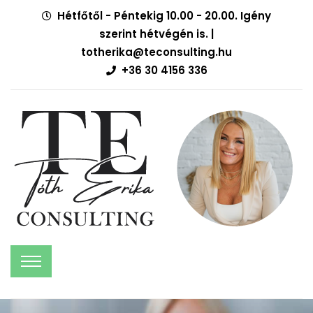
Hétfőtől - Péntekig 10.00 - 20.00. Igény
szerint hétvégén is. |
totherika@teconsulting.hu
+36 30 4156 336