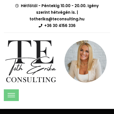
Hétfőtől - Péntekig 10.00 - 20.00. Igény
szerint hétvégén is. |
totherika@teconsulting.hu
+36 30 4156 336