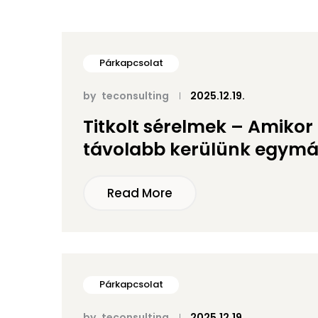
Párkapcsolat
by
teconsulting
2025.12.19.
Titkolt sérelmek – Amiko
távolabb kerülünk egymás
Read More
Párkapcsolat
by
teconsulting
2025.12.19.