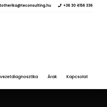
 | totherika@teconsulting.hu
+36 30 4156 336
rvezetdiagnosztika
Árak
Kapcsolat