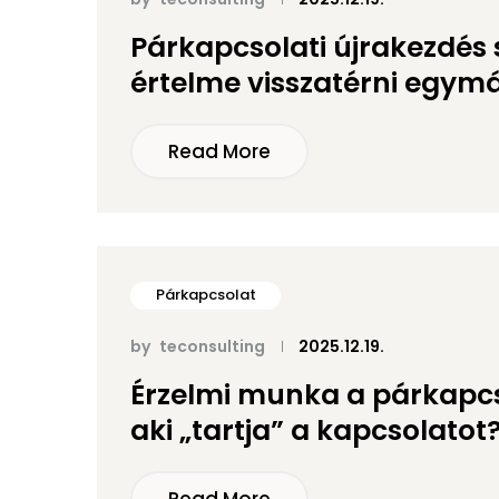
Párkapcsolati újrakezdés 
értelme visszatérni egym
Read More
Párkapcsolat
by
teconsulting
2025.12.19.
Érzelmi munka a párkapcso
aki „tartja” a kapcsolatot