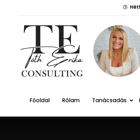
Hétf
Főoldal
Rólam
Tanácsadás