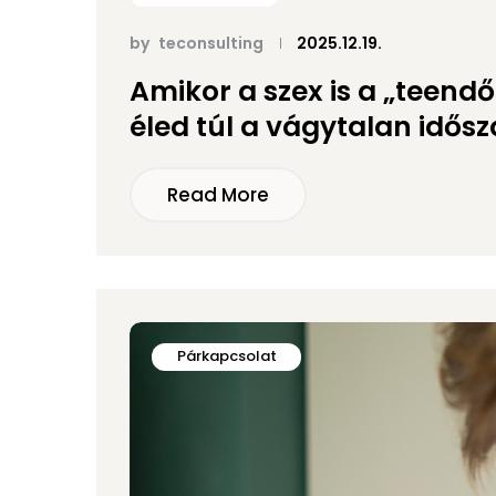
by
teconsulting
2025.12.19.
Amikor a szex is a „teendő
éled túl a vágytalan idős
Read More
Párkapcsolat