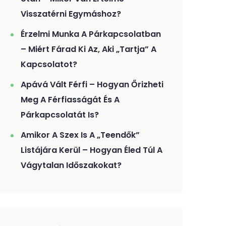
Visszatérni Egymáshoz?
Érzelmi Munka A Párkapcsolatban
– Miért Fárad Ki Az, Aki „tartja” A
Kapcsolatot?
Apává Vált Férfi – Hogyan Őrizheti
Meg A Férfiasságát És A
Párkapcsolatát Is?
Amikor A Szex Is A „teendők”
Listájára Kerül – Hogyan Éled Túl A
Vágytalan Időszakokat?