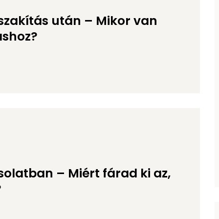
szakítás után – Mikor van
áshoz?
latban – Miért fárad ki az,
?